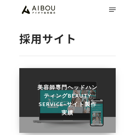
Skip
Menu
to
Clos
main
Men
content
採用サイト
美容師専門ヘッドハン
ティングBEAUTY
SERVICE-サイト製作
実績