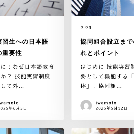
blog
実習生への日本語
協同組合設立まで
の重要性
れとポイント
めに：なぜ日本語教育
はじめに 技能実習
か？ 技能実習制度
要として機能する
用して外…
体」。協同組…
iwamoto
iwamoto
2025年6月5日
2025年5月12日