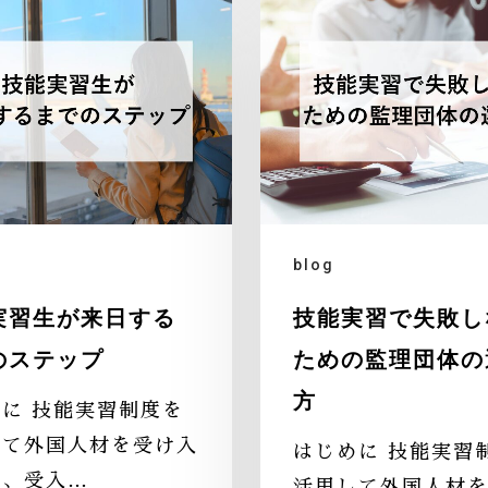
blog
実習生が来日する
技能実習で失敗し
のステップ
ための監理団体の
方
に 技能実習制度を
して外国人材を受け入
はじめに 技能実習
際、受入…
活用して外国人材