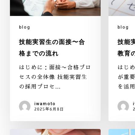
blog
blog
技能実習生の面接〜合
技能
格までの流れ
教育
はじめに：面接〜合格プロ
はじ
セスの全体像 技能実習生
が重要
の採用プロセ…
を活
iwamoto
2025年6月8日